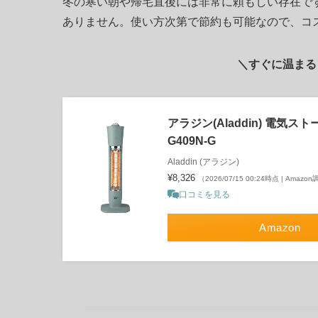
冬の寒い朝や帰宅直後には非常に頼もしい存在で
ありません。使い方次第で節約も可能なので、コ
＼すぐに温まる
アラジン(Aladdin) 電気ス
G409N-G
Aladdin (アラジン)
¥8,326
（2026/07/15 00:24時点 | Amazo
口コミを見る
Amazon