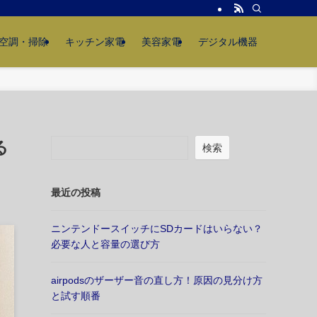
空調・掃除
キッチン家電
美容家電
デジタル機器
る
検索
最近の投稿
ニンテンドースイッチにSDカードはいらない？
必要な人と容量の選び方
airpodsのザーザー音の直し方！原因の見分け方
と試す順番