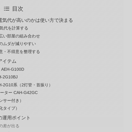
目次
電気代が高いのかは使い方で決まる
電気代を計算する
広い部屋の組み合わせ
のムダが減りやすい
意・不得意を整理する
アイテム
EH-G100D
2G10BJ
-2G10系（2灯管・首振り）
ー CAH-G42GC
ンサー付き）
化タイプ）
の運用ポイント
の差が出る