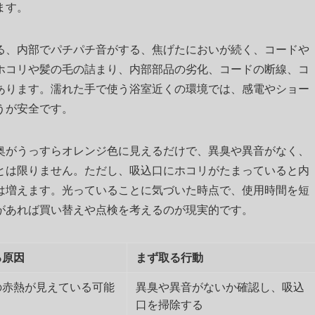
ます。
る、内部でパチパチ音がする、焦げたにおいが続く、コードや
ホコリや髪の毛の詰まり、内部部品の劣化、コードの断線、コ
あります。濡れた手で使う浴室近くの環境では、感電やショー
うが安全です。
奥がうっすらオレンジ色に見えるだけで、異臭や異音がなく、
とは限りません。ただし、吸込口にホコリがたまっていると内
は増えます。光っていることに気づいた時点で、使用時間を短
があれば買い替えや点検を考えるのが現実的です。
る原因
まず取る行動
の赤熱が見えている可能
異臭や異音がないか確認し、吸込
口を掃除する