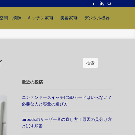
空調・掃除
キッチン家電
美容家電
デジタル機器
イ
検索
最近の投稿
ニンテンドースイッチにSDカードはいらない？
必要な人と容量の選び方
airpodsのザーザー音の直し方！原因の見分け方
と試す順番