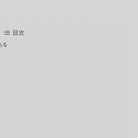
目次
ある