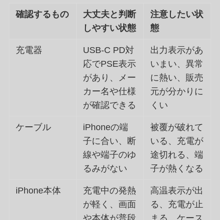
確認するもの
大丈夫と判断
注意したい状
しやすい状態
態
充電器
USB-C PD対
出力表示があ
応でPSE表示
いまい、異常
があり、メー
に熱い、販売
カー名や仕様
元が分かりに
が確認できる
くい
ケーブル
iPhoneの端
被覆が破れて
子に合い、断
いる、充電が
線や端子のゆ
途切れる、端
るみがない
子が熱くなる
iPhone本体
充電中の発熱
高温表示が出
が軽く、画面
る、充電が止
や本体が普段
まる、ケース