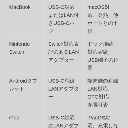
MacBook
USB-C対応
macOS対
またはLAN付
応、発熱、他
きUSB-Cハ
ポートとの干
ブ
渉
Nintendo
Switch対応表
ドック接続、
Switch
記のあるLAN
対応実績、
アダプター
USB端子の位
置
Androidタブ
USB-C有線
端末側の有線
レット
LANアダプタ
LAN対応、
ー
OTG対応、
充電可否
iPad
USB-C対応
iPadOS対
のLANアダプ
応、充電しな